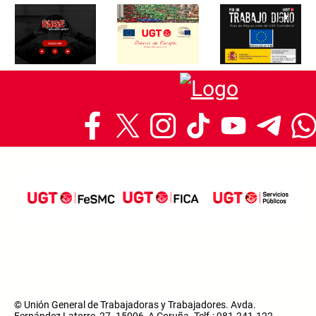
© Unión General de Trabajadoras y Trabajadores. Avda.
Fernández Latorre, 27. 15006, A Coruña. Telf.: 981.241.122