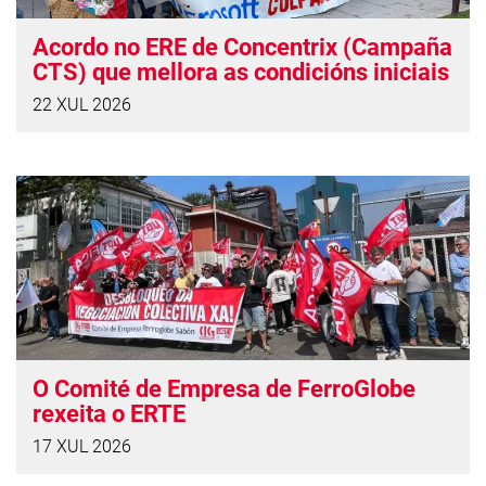
Acordo no ERE de Concentrix (Campaña
CTS) que mellora as condicións iniciais
22 XUL 2026
O Comité de Empresa de FerroGlobe
rexeita o ERTE
17 XUL 2026