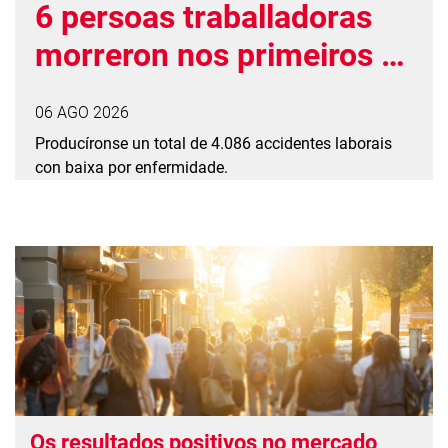
6 persoas traballadoras
morreron nos primeiros 5
meses do ano
06 AGO 2026
simplemente por intentar
Producíronse un total de 4.086 accidentes laborais
gañarse a vida
con baixa por enfermidade.
Os resultados positivos no mercado