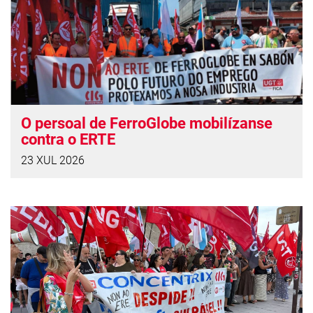
O persoal de FerroGlobe mobilízanse
contra o ERTE
23 XUL 2026