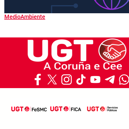
MedioAmbiente