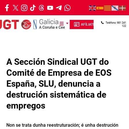
Ir o contido principal
Teléfono: 981 241
AFÍLIATE
122
A Sección Sindical UGT do
Comité de Empresa de EOS
España, SLU, denuncia a
destrución sistemática de
empregos
Non se trata dunha reestruturación; é unha destrución