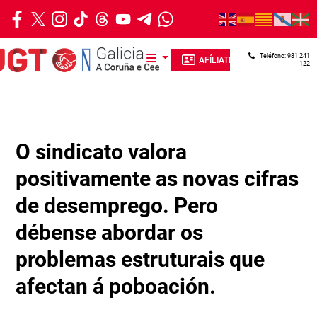
Ir o contido principal
Teléfono: 981 241
AFÍLIATE
122
O sindicato valora
positivamente as novas cifras
de desemprego. Pero
débense abordar os
problemas estruturais que
afectan á poboación.