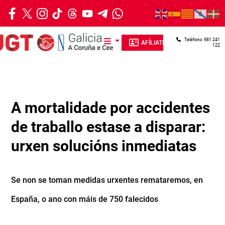
Ir o contido principal
Teléfono: 981 241
AFÍLIATE
122
A mortalidade por accidentes
de traballo estase a disparar:
urxen solucións inmediatas
Se non se toman medidas urxentes remataremos, en
España, o ano con máis de 750 falecidos