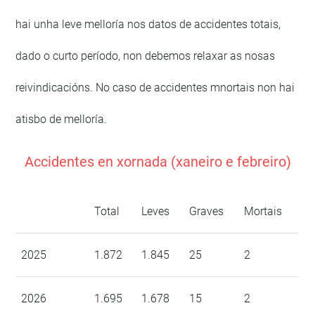
hai unha leve melloría nos datos de accidentes totais,
dado o curto período, non debemos relaxar as nosas
reivindicacións. No caso de accidentes mnortais non hai
atisbo de melloría.
Accidentes en xornada (xaneiro e febreiro)
Total
Leves
Graves
Mortais
2025
1.872
1.845
25
2
2026
1.695
1.678
15
2