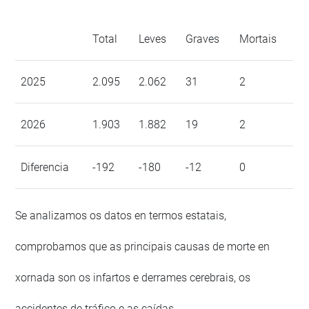
Total
Leves
Graves
Mortais
2025
2.095
2.062
31
2
2026
1.903
1.882
19
2
Diferencia
-192
-180
-12
0
Se analizamos os datos en termos estatais,
comprobamos que as principais causas de morte en
xornada son os infartos e derrames cerebrais, os
accidentes de tráfico e as caídas.